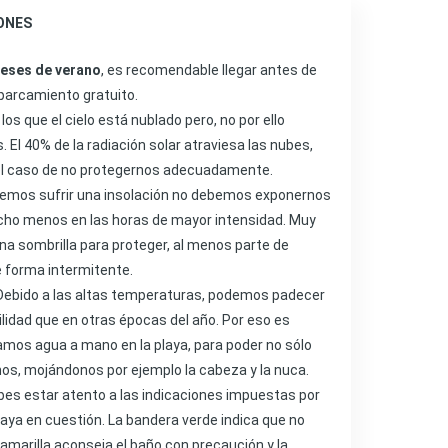
ONES
meses de verano
, es recomendable llegar antes de
parcamiento gratuito.
los que el cielo está nublado pero, no por ello
El 40% de la radiación solar atraviesa las nubes,
el caso de no protegernos adecuadamente.
eremos sufrir una insolación no debemos exponernos
cho menos en las horas de mayor intensidad. Muy
na sombrilla para proteger, al menos parte de
 forma intermitente.
ebido a las altas temperaturas, podemos padecer
lidad que en otras épocas del año. Por eso es
mos agua a mano en la playa, para poder no sólo
os, mojándonos por ejemplo la cabeza y la nuca.
es estar atento a las indicaciones impuestas por
laya en cuestión. La bandera verde indica que no
a amarilla aconseja el baño con precaución y la