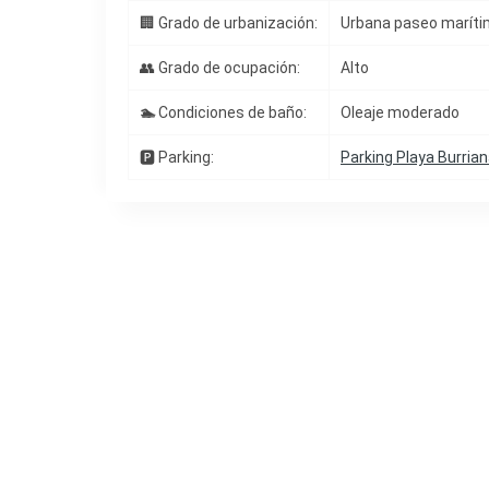
🏢 Grado de urbanización:
Urbana paseo marít
👥 Grado de ocupación:
Alto
🏊
Condiciones de baño:
Oleaje moderado
🅿️ Parking:
Parking Playa Burria