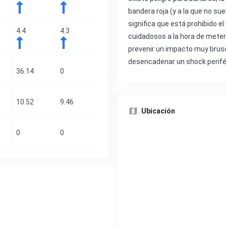
bandera roja (y a la que no su
significa que está prohibido e
4.4
4.3
cuidadosos a la hora de mete
prevenir un impacto muy brus
desencadenar un shock periféri
36.14
0
10.52
9.46
Ubicación
0
0