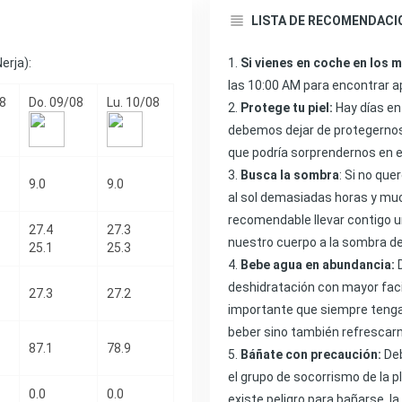
LISTA DE RECOMENDACI
erja):
Si vienes en coche en los 
las 10:00 AM para encontrar a
08
Do. 09/08
Lu. 10/08
Protege tu piel:
Hay días en 
debemos dejar de protegernos. 
que podría sorprendernos en 
Busca la sombra
: Si no qu
9.0
9.0
al sol demasiadas horas y mu
recomendable llevar contigo u
27.4
27.3
nuestro cuerpo a la sombra de
25.1
25.3
Bebe agua en abundancia:
D
deshidratación con mayor faci
27.3
27.2
importante que siempre tenga
beber sino también refrescarn
87.1
78.9
Báñate con precaución:
Deb
el grupo de socorrismo de la p
0.0
0.0
existe peligro para bañarse, l