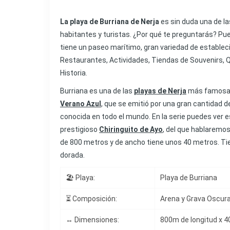
La playa de Burriana de Nerja
es sin duda una de la
habitantes y turistas. ¿Por qué te preguntarás? Pu
tiene un paseo marítimo, gran variedad de estable
Restaurantes, Actividades, Tiendas de Souvenirs, 
Historia.
Burriana es una de las
playas de Nerja
más famosas 
Verano Azul
, que se emitió por una gran cantidad 
conocida en todo el mundo. En la serie puedes ver es
prestigioso
Chiringuito de Ayo
, del que hablaremo
de 800 metros y de ancho tiene unos 40 metros. Ti
dorada.
🏖️ Playa:
Playa de Burriana
⏳ Composición:
Arena y Grava Oscur
↔️ Dimensiones:
800m de longitud x 