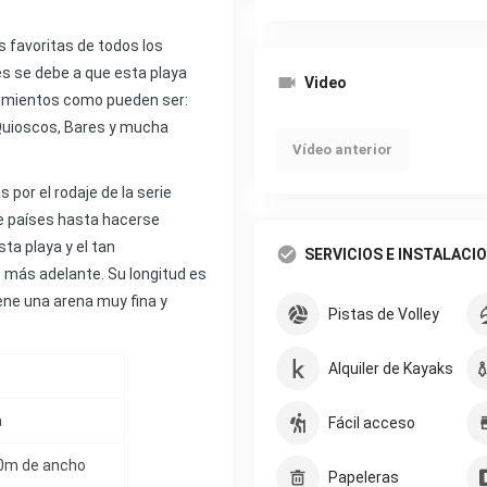
s favoritas de todos los
es se debe a que esta playa
Video
cimientos como pueden ser:
Quioscos, Bares y mucha
Vídeo anterior
por el rodaje de la serie
de países hasta hacerse
ta playa y el tan
SERVICIOS E INSTALACI
s más adelante. Su longitud es
ene una arena muy fina y
Pistas de Volley
Alquiler de Kayaks
a
Fácil acceso
40m de ancho
Papeleras