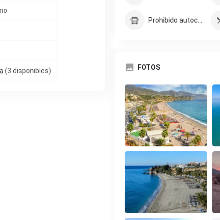
imo
Prohibido autocaravana
FOTOS
na
(3 disponibles)