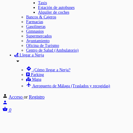
Taxis
Estación de autobuses
Alquiler de coches
Bancos & Cajeros
Farmacias
Gasolineras
Gimnasios
Supermercados
Ayuntamiento
Oficina de Turismo
Centro de Salud (Ambulatorio)
Llegar a Nerja
¿Cómo llegar a Nerja?
Parking
Mapa
Aeropuerto de Málaga (Traslados y recogidas)
Acceso
or
Registro
0