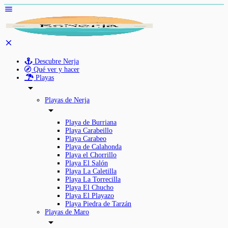
Descubre Nerja
Qué ver y hacer
Playas
Playas de Nerja
Playa de Burriana
Playa Carabeillo
Playa Carabeo
Playa de Calahonda
Playa el Chorrillo
Playa El Salón
Playa La Caletilla
Playa La Torrecilla
Playa El Chucho
Playa El Playazo
Playa Piedra de Tarzán
Playas de Maro