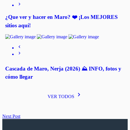
¿Que ver y hacer en Maro? ❤️ ¡Los MEJORES
sitios aquí!
Cascada de Maro, Nerja (2026) ⛰️ INFO, fotos y
cómo llegar
keyboard_arrow_right
VER TODOS
Next Post